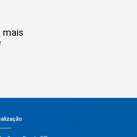
A
mais
ê
alização