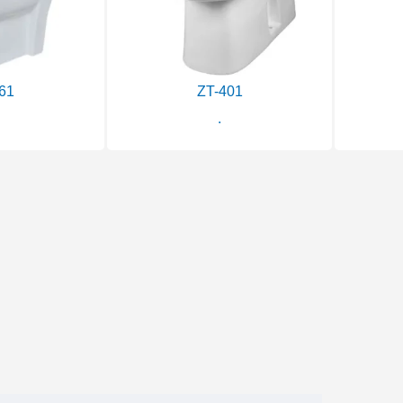
61
ZT-401
.