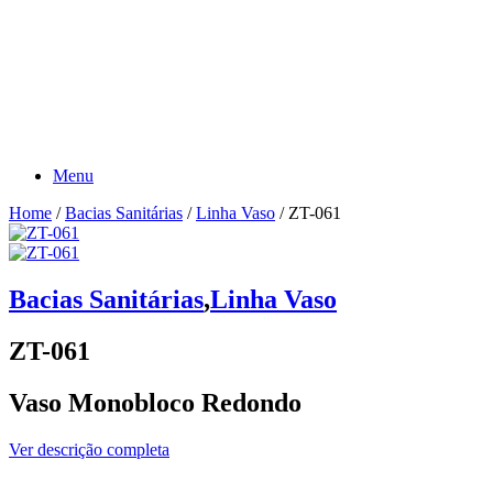
Menu
Home
/
Bacias Sanitárias
/
Linha Vaso
/ ZT-061
Bacias Sanitárias
,
Linha Vaso
ZT-061
Vaso Monobloco Redondo
Ver descrição completa