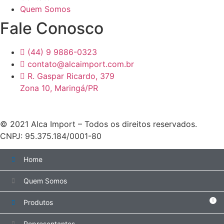
Quem Somos
Fale Conosco
(44) 9 9886-0323
contato@alcaimport.com.br
R. Gaspar Ricardo, 379
Zona 10, Maringá/PR
© 2021 Alca Import – Todos os direitos reservados.
CNPJ: 95.375.184/0001-80
Home
Quem Somos
Produtos
Representantes